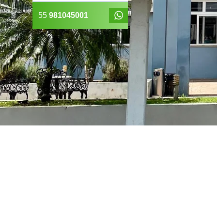
55
981045001